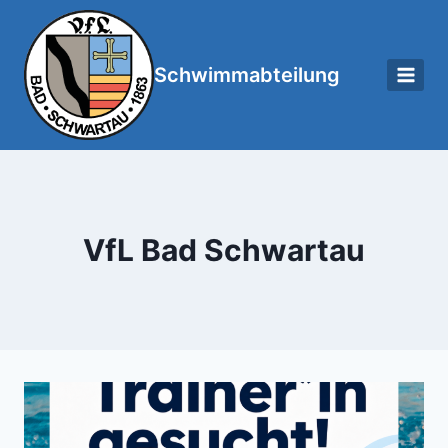
Zum
Inhalt
springen
Schwimm­abteilung
VfL Bad Schwartau