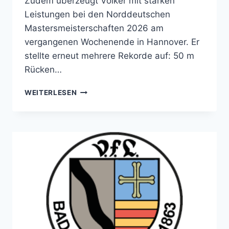
Zudem überzeugt Volker mit starken
Leistungen bei den Norddeutschen
Mastersmeisterschaften 2026 am
vergangenen Wochenende in Hannover. Er
stellte erneut mehrere Rekorde auf: 50 m
Rücken…
ER
WEITERLESEN
HAT
ES
SCHON
WIEDER
GETAN!
–
NEUE
REKORDE
FÜR
VOLKER
DREWS