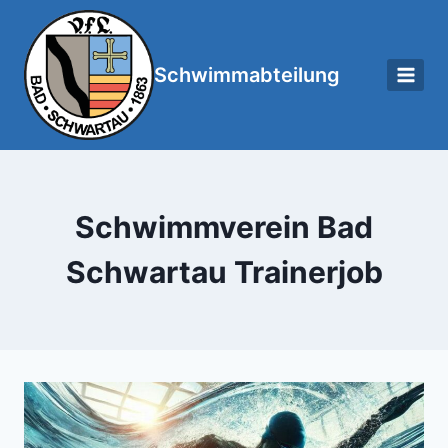
Zum
Inhalt
springen
Schwimm­abteilung
Schwimmverein Bad
Schwartau Trainerjob