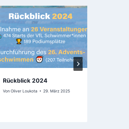
Rückblick 2024
Einladu
Jahres
Von
Oliver Loukota
29. März 2025
2026
Von
Oliver